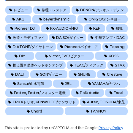
レビュー
修理・レストア
DENON/デンオン・デノン
AKG
beyerdynamic
ONKYO/オンキヨー
Pioneer DJ
FX-AUDIO-/NFJ
KEF
知識
改造・モディファイ
DAISO/ダイソー
中華アンプ・DAC
DIATONE/ダイヤトーン
Pioneer/パイオニア
Topping
DIY
Victor, JVC/ビクター
KOSS
据え置き単体ヘッドホンアンプ
TEAC/ティアック
STAX
DALI
SONY/ソニー
SHURE
Creative
Sansui/山水電気
JBL
YAMAHA/ヤマハ
Fostex, Foster/フォスター電機
Polk Audio
Focal
TRIO/トリオ, KENWOOD/ケンウッド
Aurex, TOSHIBA/東芝
Chord
TANNOY
This
site
is
protected
by
reCAPTCHA
and
the
Google
Privacy
Policy