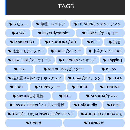
TAGS
レビュー
修理・レストア
DENON/デンオン・デノン
AKG
beyerdynamic
ONKYO/オンキヨー
Pioneer DJ
FX-AUDIO-/NFJ
KEF
知識
改造・モディファイ
DAISO/ダイソー
中華アンプ・DAC
DIATONE/ダイヤトーン
Pioneer/パイオニア
Topping
DIY
Victor, JVC/ビクター
KOSS
据え置き単体ヘッドホンアンプ
TEAC/ティアック
STAX
DALI
SONY/ソニー
SHURE
Creative
Sansui/山水電気
JBL
YAMAHA/ヤマハ
Fostex, Foster/フォスター電機
Polk Audio
Focal
TRIO/トリオ, KENWOOD/ケンウッド
Aurex, TOSHIBA/東芝
Chord
TANNOY