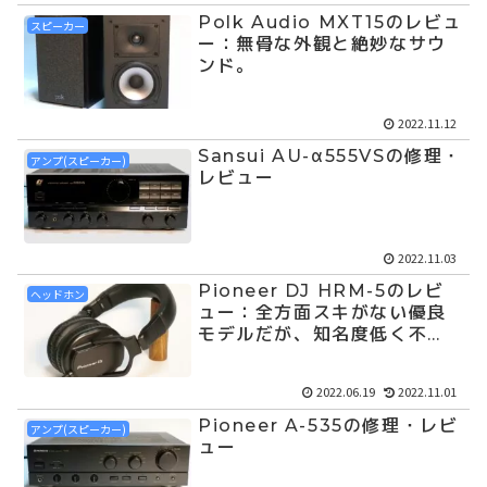
Polk Audio MXT15のレビュ
スピーカー
ー：無骨な外観と絶妙なサウ
ンド。
2022.11.12
Sansui AU-α555VSの修理・
アンプ(スピーカー)
レビュー
2022.11.03
Pioneer DJ HRM-5のレビ
ヘッドホン
ュー：全方面スキがない優良
モデルだが、知名度低く不
遇。
2022.06.19
2022.11.01
Pioneer A-535の修理・レビ
アンプ(スピーカー)
ュー