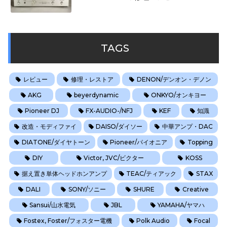
TAGS
レビュー
修理・レストア
DENON/デンオン・デノン
AKG
beyerdynamic
ONKYO/オンキヨー
Pioneer DJ
FX-AUDIO-/NFJ
KEF
知識
改造・モディファイ
DAISO/ダイソー
中華アンプ・DAC
DIATONE/ダイヤトーン
Pioneer/パイオニア
Topping
DIY
Victor, JVC/ビクター
KOSS
据え置き単体ヘッドホンアンプ
TEAC/ティアック
STAX
DALI
SONY/ソニー
SHURE
Creative
Sansui/山水電気
JBL
YAMAHA/ヤマハ
Fostex, Foster/フォスター電機
Polk Audio
Focal