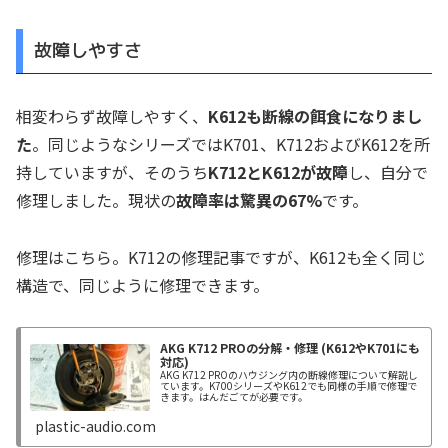
故障しやすさ
相変わらず故障しやすく、
K612も断線の餌食になりまし
た
。同じようなシリーズではK701、K712およびK612を所
持していますが、そのうち
K712とK612が故障
し、自分で
修理しました。現状の
故障率は驚異の67%
です。
修理はこちら。K712の修理記事ですが、K612も全く同じ
構造で、同じように修理できます。
AKG K712 PROの分解・修理 (K612やK701にも
対応)
AKG K712 PROのハウジング内の断線修理について解説し
ています。K700シリーズやK612でも同様の手順で修理で
きます。はんだごてが必要です。
plastic-audio.com