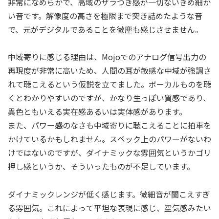
非常になめらかで、高域のザラつき感が一切ないきめ細か
い音です。解像度の高さを極限まで突き詰めたような音
で、元がデジタルであることを微塵も感じさせません。
中域寄りに感じる理由は、Mojoでのアナログ信号出力の
再現度が非常に高いため、人間の耳が敏感な中域が強調さ
れて聴こえるという仮説を立てました。ボーカルものを聴
くとわかりやすいのですが、かなり生っぽい質感であり、
異色ともいえる実在感あるいは実体感があります。
また、パワー
感
のなさも中域寄りに聴こえることに拍車を
かけているかもしれません。スペック上のパワーがないわ
けではないのですが、ダイナミックな雰囲気というかゴリ
押し感というか、そういったものが不足しています。
ダイナミックレンジが低く感じます。微細音が聞こえすぎ
る雰囲気。これによって平坦な表現に感じ、空気感みたい