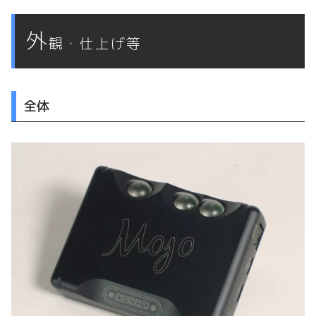
外
観・仕上げ等
全体