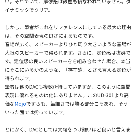
い。それでいて、解像感は微塵も損なわれていません。ダ
イナミックでクリア。
しかし、筆者がこれをリファレンスにしている最大の理由
は、その空間表現の良さによるものです。
音場が広く、スピーカーよりひと周り大きいような音場が
大抵のスピーカーで得られます。さらに、定位感は抜群で
す。定位感の良いスピーカーをを組み合わせた場合、本当
にそこにいるかのような、「存在感」とさえ言える定位が
得られます。
筆者は他のDACも複数所持していますが、このように空間
表現に優れるものは他にありません。このUD-301より高
価な
Mojo
ですらも、繊細さでは勝る部分こそあれ、そう
いった面では劣っています。
とにかく、DACとしては文句をつけ難いほど良いと言えま